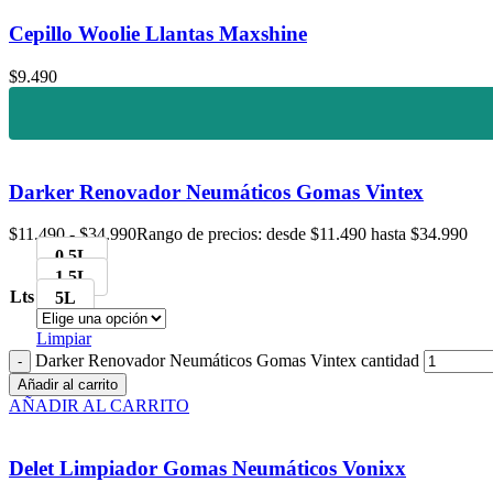
Cepillo Woolie Llantas Maxshine
$
9.490
Darker Renovador Neumáticos Gomas Vintex
$
11.490
-
$
34.990
Rango de precios: desde $11.490 hasta $34.990
0.5L
1.5L
Lts
5L
Limpiar
Darker Renovador Neumáticos Gomas Vintex cantidad
Añadir al carrito
AÑADIR AL CARRITO
Delet Limpiador Gomas Neumáticos Vonixx