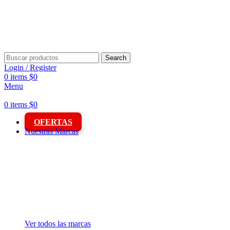
Paga en 3 cuot
Paga en 3 cuot
Search
Login / Register
0
items
$
0
Menu
0
items
$
0
OFERTAS
Nuestras Marcas
Ver todos las marcas