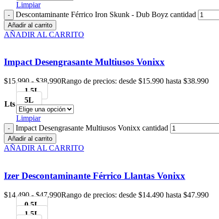
Limpiar
Descontaminante Férrico Iron Skunk - Dub Boyz cantidad
Añadir al carrito
AÑADIR AL CARRITO
Impact Desengrasante Multiusos Vonixx
$
15.990
-
$
38.990
Rango de precios: desde $15.990 hasta $38.990
1.5L
5L
Lts
Limpiar
Impact Desengrasante Multiusos Vonixx cantidad
Añadir al carrito
AÑADIR AL CARRITO
Izer Descontaminante Férrico Llantas Vonixx
$
14.490
-
$
47.990
Rango de precios: desde $14.490 hasta $47.990
0.5L
1.5L