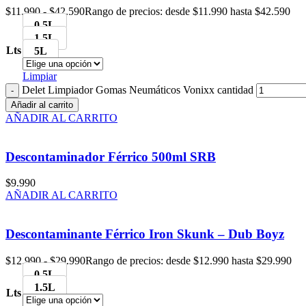
$
11.990
-
$
42.590
Rango de precios: desde $11.990 hasta $42.590
0.5L
1.5L
Lts
5L
Limpiar
Delet Limpiador Gomas Neumáticos Vonixx cantidad
Añadir al carrito
AÑADIR AL CARRITO
Descontaminador Férrico 500ml SRB
$
9.990
AÑADIR AL CARRITO
Descontaminante Férrico Iron Skunk – Dub Boyz
$
12.990
-
$
29.990
Rango de precios: desde $12.990 hasta $29.990
0.5L
1.5L
Lts