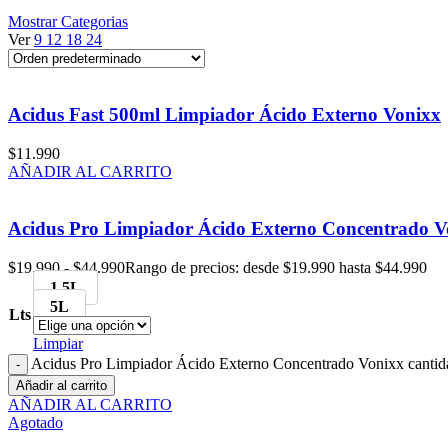
Mostrar Categorias
Ver
9
12
18
24
Acidus Fast 500ml Limpiador Ácido Externo Vonixx
$
11.990
AÑADIR AL CARRITO
Acidus Pro Limpiador Ácido Externo Concentrado V
$
19.990
-
$
44.990
Rango de precios: desde $19.990 hasta $44.990
1.5L
5L
Lts
Limpiar
Acidus Pro Limpiador Ácido Externo Concentrado Vonixx cantid
Añadir al carrito
AÑADIR AL CARRITO
Agotado