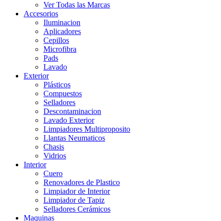
Ver Todas las Marcas
Accesorios
Iluminacion
Aplicadores
Cepillos
Microfibra
Pads
Lavado
Exterior
Plásticos
Compuestos
Selladores
Descontaminacion
Lavado Exterior
Limpiadores Multiproposito
Llantas Neumaticos
Chasis
Vidrios
Interior
Cuero
Renovadores de Plastico
Limpiador de Interior
Limpiador de Tapiz
Selladores Cerámicos
Maquinas