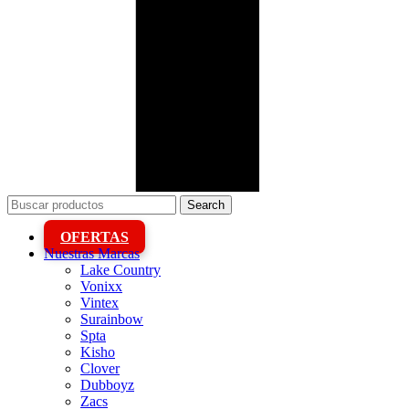
Search
OFERTAS
Nuestras Marcas
Lake Country
Vonixx
Vintex
Surainbow
Spta
Kisho
Clover
Dubboyz
Zacs