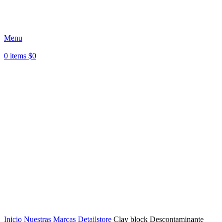
Paga en 3 cuotas sin interés - Envíos a todo Chile -
Despacho Región Metropolitana
Menu
0
items
$
0
Agotado
Click to enlarge
Inicio
Nuestras Marcas
Detailstore
Clay block Descontaminante