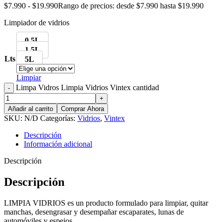
$
7.990
-
$
19.990
Rango de precios: desde $7.990 hasta $19.990
Limpiador de vidrios
0.5L
1.5L
Lts
5L
Limpiar
Limpa Vidros Limpia Vidrios Vintex cantidad
Añadir al carrito
Comprar Ahora
SKU:
N/D
Categorías:
Vidrios
,
Vintex
Descripción
Información adicional
Descripción
Descripción
LIMPIA VIDRIOS es un producto formulado para limpiar, quitar
manchas, desengrasar y desempañar escaparates, lunas de
automóviles y espejos.