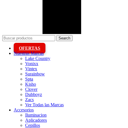
Search
OFERTAS
Nuestras Marcas
Lake Country
Vonixx
Vintex
Surainbow
Spta
Kisho
Clover
Dubboyz
Zacs
Ver Todas las Marcas
Accesorios
Iluminacion
Aplicadores
Cepillos