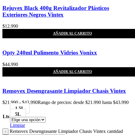
Rejuvex Black 400g Revitalizador Plásticos
Exteriores Negros Vintex
$
12.990
AÑADIR AL CARRITO
Opty 240ml Pulimento Vidrios Vonixx
$
44.990
AÑADIR AL CARRITO
Removex Desengrasante Limpiador Chasis Vintex
$
21.990
-
$
43.990
Rango de precios: desde $21.990 hasta $43.990
1.5L
5L
Lts
Limpiar
Removex Desengrasante Limpiador Chasis Vintex cantidad