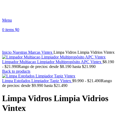
Paga en 3 cuotas sin interés - Envíos a todo Chile -
Despacho Región Metropolitana
Menu
0
items
$
0
Click to enlarge
Inicio
Nuestras Marcas
Vintex
Limpa Vidros Limpia Vidrios Vintex
Limpador Multiacao Limpiador Multipropósito APC Vintex
$
8.190
-
$
21.990
Rango de precios: desde $8.190 hasta $21.990
Back to products
Limpa Estofados Limpiador Tapiz Vintex
$
9.990
-
$
21.490
Rango
de precios: desde $9.990 hasta $21.490
Limpa Vidros Limpia Vidrios
Vintex