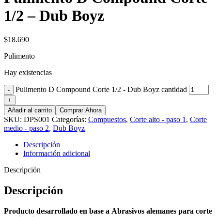
1/2 – Dub Boyz
$
18.690
Pulimento
Hay existencias
Pulimento D Compound Corte 1/2 - Dub Boyz cantidad
Añadir al carrito
Comprar Ahora
SKU:
DPS001
Categorías:
Compuestos
,
Corte alto - paso 1
,
Corte
medio - paso 2
,
Dub Boyz
Descripción
Información adicional
Descripción
Descripción
Producto desarrollado en base a
Abrasivos alemanes para corte