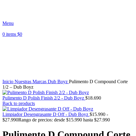
Paga en 3 cuotas sin interés - Envíos a todo Chile -
Despacho Región Metropolitana
Menu
0
items
$
0
Click to enlarge
Inicio
Nuestras Marcas
Dub Boyz
Pulimento D Compound Corte
1/2 – Dub Boyz
Pulimento D Polish Finish 2/2 - Dub Boyz
$
18.690
Back to products
Limpiador Desengrasante D Off - Dub Boyz
$
15.990
-
$
27.990
Rango de precios: desde $15.990 hasta $27.990
Pulimento D Compound Corte