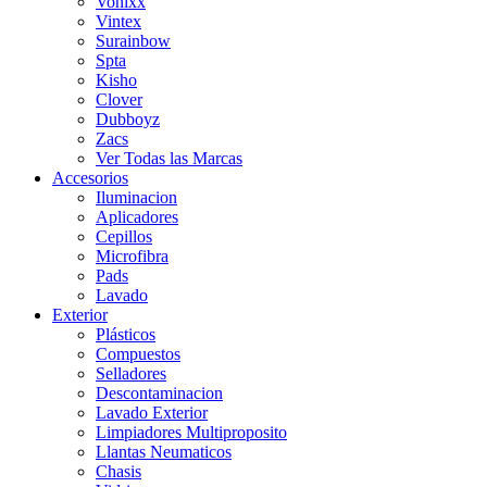
Vonixx
Vintex
Surainbow
Spta
Kisho
Clover
Dubboyz
Zacs
Ver Todas las Marcas
Accesorios
Iluminacion
Aplicadores
Cepillos
Microfibra
Pads
Lavado
Exterior
Plásticos
Compuestos
Selladores
Descontaminacion
Lavado Exterior
Limpiadores Multiproposito
Llantas Neumaticos
Chasis