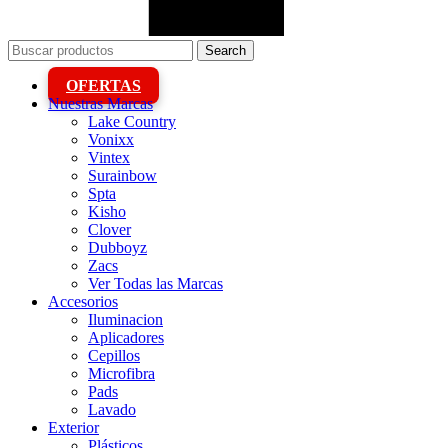
Search
OFERTAS
Nuestras Marcas
Lake Country
Vonixx
Vintex
Surainbow
Spta
Kisho
Clover
Dubboyz
Zacs
Ver Todas las Marcas
Accesorios
Iluminacion
Aplicadores
Cepillos
Microfibra
Pads
Lavado
Exterior
Plásticos