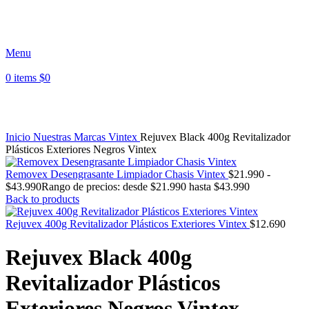
Paga en 3 cuotas sin interés - Envíos a todo Chile -
Despacho Región Metropolitana
Menu
0
items
$
0
Click to enlarge
Inicio
Nuestras Marcas
Vintex
Rejuvex Black 400g Revitalizador
Plásticos Exteriores Negros Vintex
Removex Desengrasante Limpiador Chasis Vintex
$
21.990
-
$
43.990
Rango de precios: desde $21.990 hasta $43.990
Back to products
Rejuvex 400g Revitalizador Plásticos Exteriores Vintex
$
12.690
Rejuvex Black 400g
Revitalizador Plásticos
Exteriores Negros Vintex